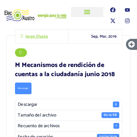
ELECAUSTRO
Transparencia
Información
Proyectos
Sep, Mar, 2019
Jorge Zhunio
M Mecanismos de rendición de
cuentas a la ciudadanía junio 2018
Descargar
Descargar
5
Tamaño del archivo
80.14 KB
Recuento de archivos
1
Fecha de creación
03/09/2019