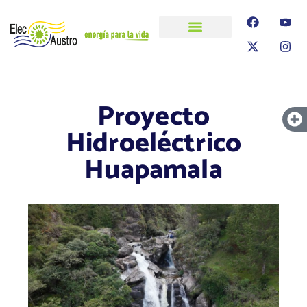
ELECAUSTRO
Transparencia
Información
Proyectos
Proyecto
Hidroeléctrico
Huapamala