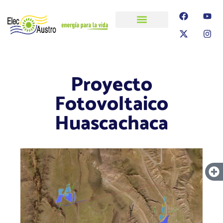
ELECAUSTRO
Transparencia
Información
Proyectos
Proyecto
Fotovoltaico
Huascachaca