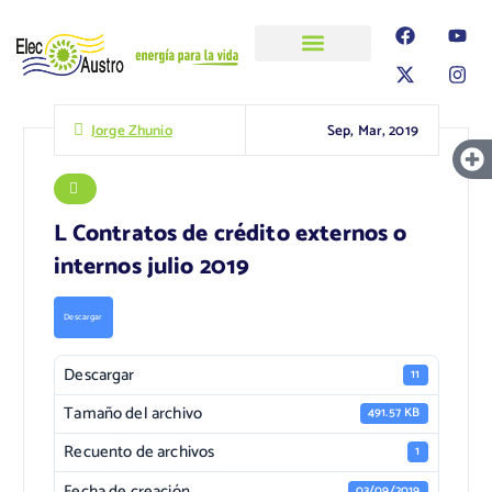
ELECAUSTRO
Transparencia
Información
Proyectos
Sep, Mar, 2019
Jorge Zhunio
L Contratos de crédito externos o
internos julio 2019
Descargar
Descargar
11
Tamaño del archivo
491.57 KB
Recuento de archivos
1
Fecha de creación
03/09/2019