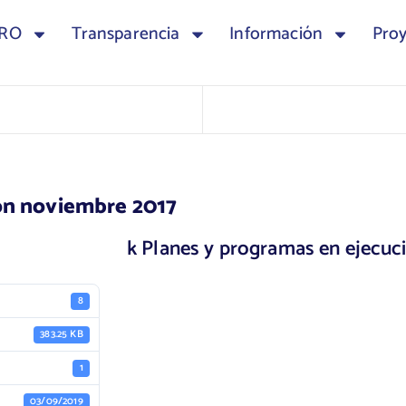
TRO
Transparencia
Información
Pro
ón noviembre 2017
k Planes y programas en ejecuc
8
383.25 KB
1
03/09/2019