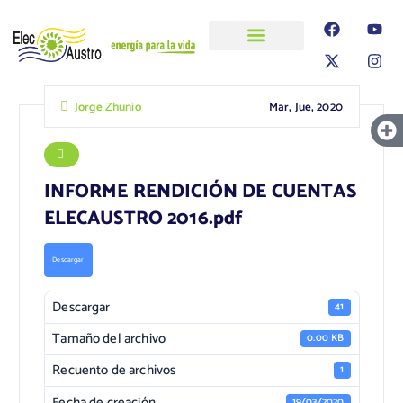
ELECAUSTRO
Transparencia
Información
Proyectos
Mar, Jue, 2020
Jorge Zhunio
INFORME RENDICIÓN DE CUENTAS
ELECAUSTRO 2016.pdf
Descargar
Descargar
41
Tamaño del archivo
0.00 KB
Recuento de archivos
1
Fecha de creación
19/03/2020