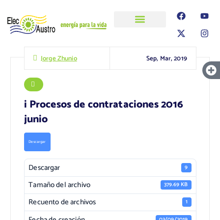
ELECAUSTRO
Transparencia
Información
Proyectos
Sep, Mar, 2019
Jorge Zhunio
i Procesos de contrataciones 2016
junio
Descargar
Descargar
9
Tamaño del archivo
379.69 KB
Recuento de archivos
1
Fecha de creación
03/09/2019