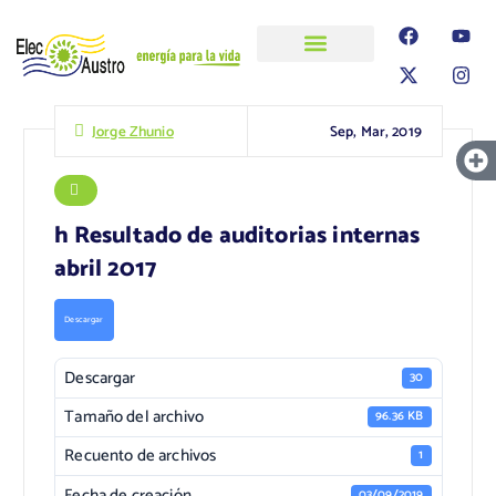
ELECAUSTRO
Transparencia
Información
Proyectos
Sep, Mar, 2019
Jorge Zhunio
h Resultado de auditorias internas
abril 2017
Descargar
Descargar
30
Tamaño del archivo
96.36 KB
Recuento de archivos
1
Fecha de creación
03/09/2019