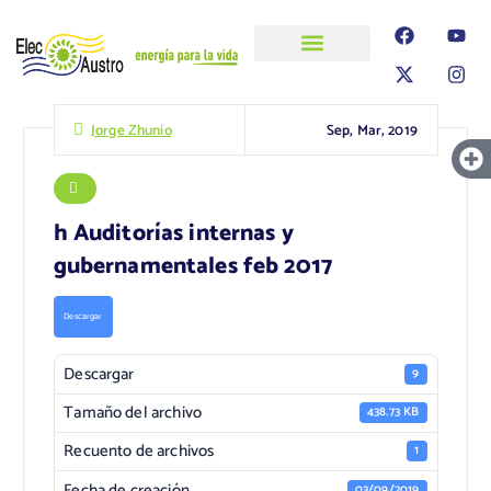
ELECAUSTRO
Transparencia
Información
Proyectos
Sep, Mar, 2019
Jorge Zhunio
h Auditorías internas y
gubernamentales feb 2017
Descargar
Descargar
9
Tamaño del archivo
438.73 KB
Recuento de archivos
1
Fecha de creación
03/09/2019