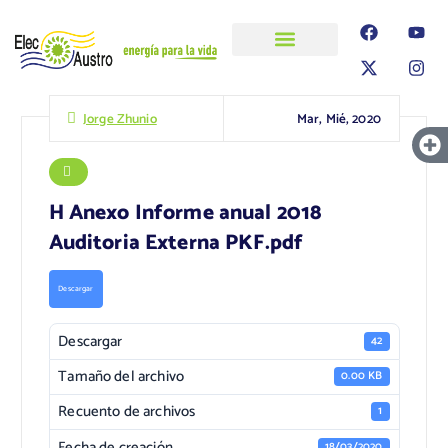
ELECAUSTRO
Transparencia
Información
Proyectos
Mar, Mié, 2020
Jorge Zhunio
H Anexo Informe anual 2018
Auditoria Externa PKF.pdf
Descargar
Descargar
42
Tamaño del archivo
0.00 KB
Recuento de archivos
1
Fecha de creación
18/03/2020