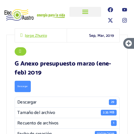
ELECAUSTRO
Transparencia
Información
Proyectos
Sep, Mar, 2019
Jorge Zhunio
G Anexo presupuesto marzo (ene-
feb) 2019
Descargar
Descargar
29
Tamaño del archivo
2.35 MB
Recuento de archivos
1
Fecha de creación
03/09/2019