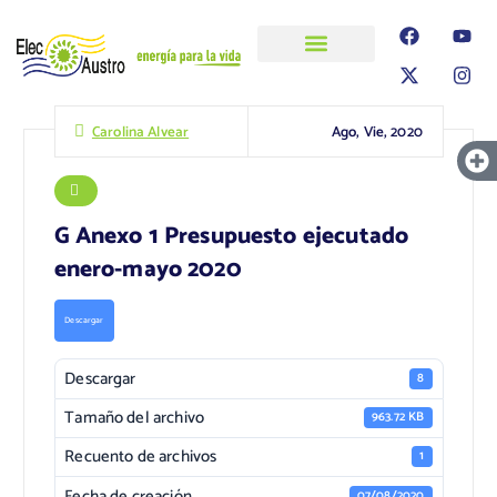
ELECAUSTRO
Transparencia
Información
Proyectos
Ago, Vie, 2020
Carolina Alvear
G Anexo 1 Presupuesto ejecutado
enero-mayo 2020
Descargar
Descargar
8
Tamaño del archivo
963.72 KB
Recuento de archivos
1
Fecha de creación
07/08/2020