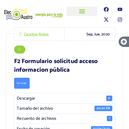
ELECAUSTRO
Transparencia
Información
Proyectos
Sep, Jue, 2020
Carolina Alvear
F2 Formulario solicitud acceso
informacion pública
Descargar
Descargar
6
Tamaño del archivo
322.99 KB
Recuento de archivos
1
Fecha de creación
10/09/2020