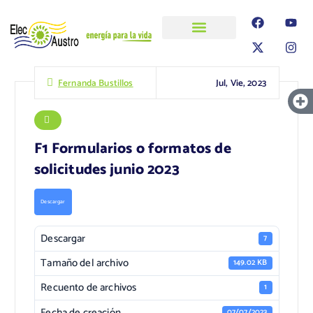
ELECAUSTRO
Transparencia
Información
Proyectos
Jul, Vie, 2023
Fernanda Bustillos
F1 Formularios o formatos de
solicitudes junio 2023
Descargar
Descargar
7
Tamaño del archivo
149.02 KB
Recuento de archivos
1
Fecha de creación
07/07/2023