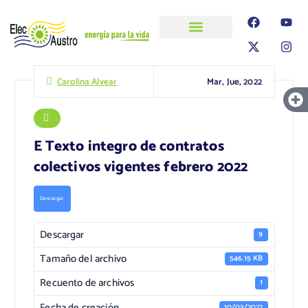
ELECAUSTRO
Transparencia
Información
Proyectos
Mar, Jue, 2022
Carolina Alvear
E Texto integro de contratos
colectivos vigentes febrero 2022
Descargar
Descargar
9
Tamaño del archivo
546.15 KB
Recuento de archivos
1
Fecha de creación
10/03/2022