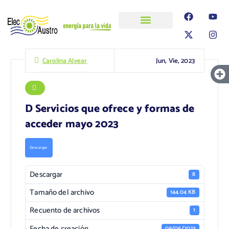
ELECAUSTRO
Transparencia
Información
Proyectos
Jun, Vie, 2023
Carolina Alvear
D Servicios que ofrece y formas de
acceder mayo 2023
Descargar
Descargar
8
Tamaño del archivo
144.04 KB
Recuento de archivos
1
Fecha de creación
09/06/2023