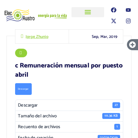
ELECAUSTRO
Transparencia
Información
Proyectos
Sep, Mar, 2019
Jorge Zhunio
c Remuneración mensual por puesto
abril
Descargar
Descargar
27
Tamaño del archivo
111.36 KB
Recuento de archivos
1
Fecha de creación
03/09/2019