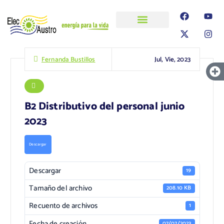
ELECAUSTRO
Transparencia
Información
Proyectos
Jul, Vie, 2023
Fernanda Bustillos
B2 Distributivo del personal junio
2023
Descargar
Descargar
19
Tamaño del archivo
208.10 KB
Recuento de archivos
1
Fecha de creación
07/07/2023