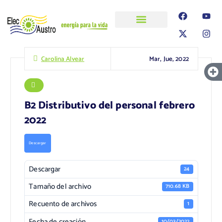
ELECAUSTRO
Transparencia
Información
Proyectos
Mar, Jue, 2022
Carolina Alvear
B2 Distributivo del personal febrero
2022
Descargar
Descargar
24
Tamaño del archivo
710.68 KB
Recuento de archivos
1
Fecha de creación
10/03/2022