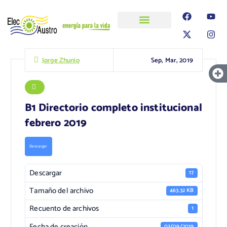
ELECAUSTRO
Transparencia
Información
Proyectos
Sep, Mar, 2019
Jorge Zhunio
B1 Directorio completo institucional
febrero 2019
Descargar
Descargar
17
Tamaño del archivo
463.32 KB
Recuento de archivos
1
Fecha de creación
03/09/2019