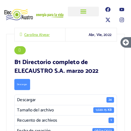
ELECAUSTRO
Transparencia
Información
Proyectos
Abr, Vie, 2022
Carolina Alvear
B1 Directorio completo de
ELECAUSTRO S.A. marzo 2022
Descargar
Descargar
24
Tamaño del archivo
1,020.15 KB
Recuento de archivos
1
Fecha de creación
08/04/2022