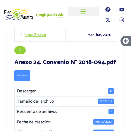
ELECAUSTRO
Transparencia
Información
Proyectos
Mar, Jue, 2020
Jorge Zhunio
Anexo 24. Convenio N° 2018-094.pdf
Descargar
Descargar
8
Tamaño del archivo
0.00 KB
Recuento de archivos
1
Fecha de creación
19/03/2020