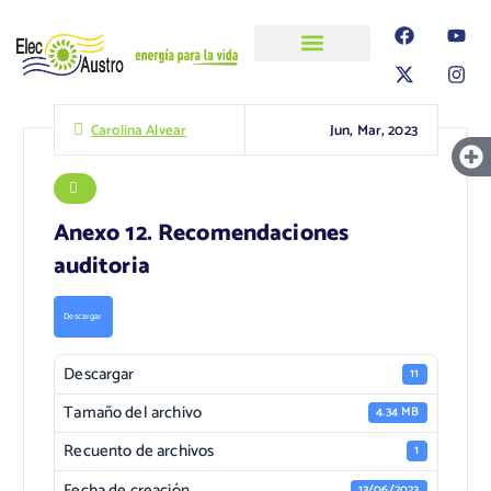
ELECAUSTRO
Transparencia
Información
Proyectos
Jun, Mar, 2023
Carolina Alvear
Anexo 12. Recomendaciones
auditoria
Descargar
Descargar
11
Tamaño del archivo
4.34 MB
Recuento de archivos
1
Fecha de creación
13/06/2023