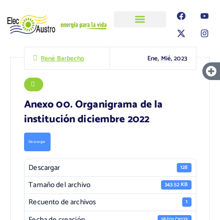
ELECAUSTRO
Transparencia
Información
Proyectos
Ene, Mié, 2023
René Barbecho
Anexo 00. Organigrama de la
institución diciembre 2022
Descargar
Descargar
128
Tamaño del archivo
343.52 KB
Recuento de archivos
1
Fecha de creación
18/01/2023