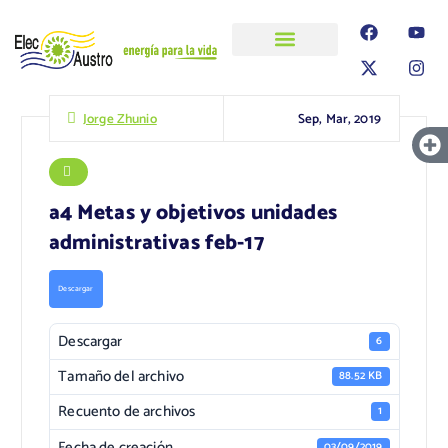
ELECAUSTRO
Transparencia
Información
Proyectos
Sep, Mar, 2019
Jorge Zhunio
a4 Metas y objetivos unidades
administrativas feb-17
Descargar
Descargar
6
Tamaño del archivo
88.52 KB
Recuento de archivos
1
Fecha de creación
03/09/2019