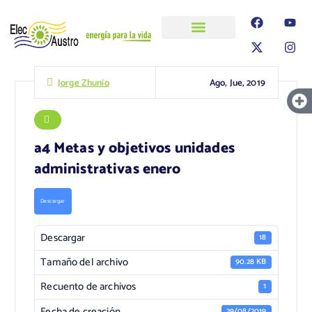
ELECAUSTRO
Transparencia
Información
Proyectos
Ago, Jue, 2019
Jorge Zhunio
a4 Metas y objetivos unidades
administrativas enero
Descargar
Descargar
18
Tamaño del archivo
90.28 KB
Recuento de archivos
1
Fecha de creación
29/08/2019