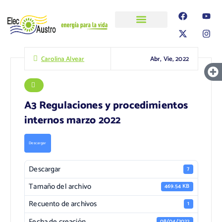
ELECAUSTRO
Transparencia
Información
Proyectos
Abr, Vie, 2022
Carolina Alvear
A3 Regulaciones y procedimientos
internos marzo 2022
Descargar
Descargar
7
Tamaño del archivo
469.54 KB
Recuento de archivos
1
Fecha de creación
08/04/2022