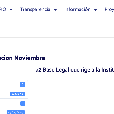
TRO
Transparencia
Información
Pro
itucion Noviembre
a2 Base Legal que rige a la Ins
8
224.12 KB
1
03/09/2019