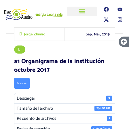
ELECAUSTRO
Transparencia
Información
Proyectos
Sep, Mar, 2019
Jorge Zhunio
a1 Organigrama de la institución
octubre 2017
Descargar
Descargar
9
Tamaño del archivo
236.01 KB
Recuento de archivos
1
Fecha de creación
03/09/2019