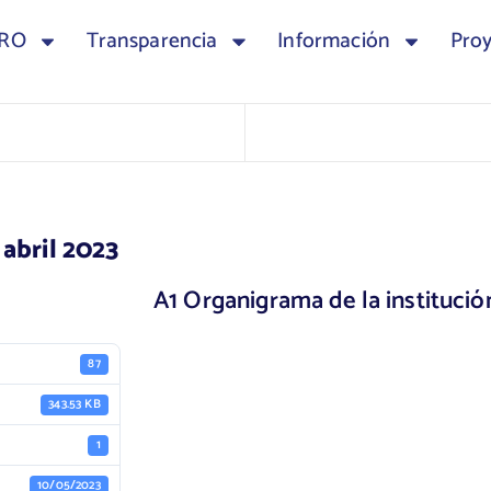
TRO
Transparencia
Información
Pro
 abril 2023
A1 Organigrama de la institució
87
343.53 KB
1
10/05/2023