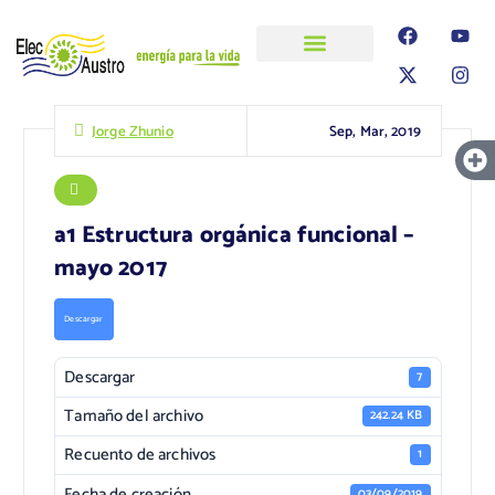
ELECAUSTRO
Transparencia
Información
Proyectos
Sep, Mar, 2019
Jorge Zhunio
a1 Estructura orgánica funcional –
mayo 2017
Descargar
Descargar
7
Tamaño del archivo
242.24 KB
Recuento de archivos
1
Fecha de creación
03/09/2019