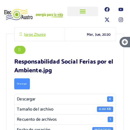
ELECAUSTRO
Transparencia
Información
Proyectos
Mar, Jue, 2020
Jorge Zhunio
Responsabilidad Social Ferias por el
Ambiente.jpg
Descargar
Descargar
6
Tamaño del archivo
0.00 KB
Recuento de archivos
1
Fecha de creación
19/03/2020