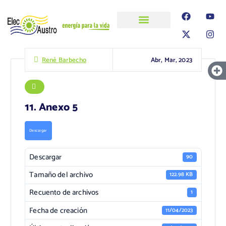
ELECAUSTRO
Transparencia
Información
Proyectos
Abr, Mar, 2023
René Barbecho
11. Anexo 5
Descargar
Descargar
90
Tamaño del archivo
122.98 KB
Recuento de archivos
1
Fecha de creación
11/04/2023