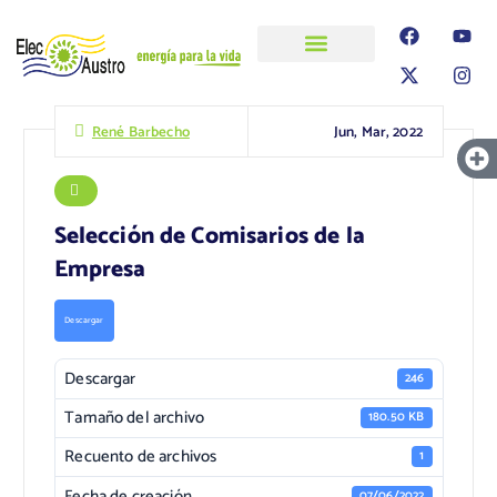
ELECAUSTRO
Transparencia
Información
Proyectos
Jun, Mar, 2022
René Barbecho
Selección de Comisarios de la
Empresa
Descargar
Descargar
246
Tamaño del archivo
180.50 KB
Recuento de archivos
1
Fecha de creación
07/06/2022