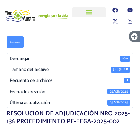
ELECAUSTRO
Transparencia
Información
Proyectos
Descargar
Descargar
100
Tamaño del archivo
348.34 KB
Recuento de archivos
1
Fecha de creación
25/08/2025
Última actualización
25/08/2025
RESOLUCIÓN DE ADJUDICACIÓN NRO 2025-
136 PROCEDIMIENTO PE-EEGA-2025-002