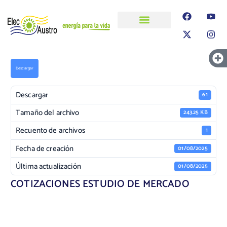
ELECAUSTRO
Transparencia
Información
Proyectos
Descargar
Descargar
61
Tamaño del archivo
243.25 KB
Recuento de archivos
1
Fecha de creación
01/08/2025
Última actualización
01/08/2025
COTIZACIONES ESTUDIO DE MERCADO