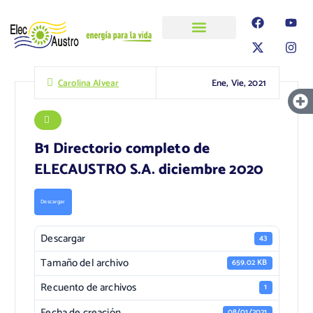
ELECAUSTRO
Transparencia
Información
Proyectos
Ene, Vie, 2021
Carolina Alvear
B1 Directorio completo de
ELECAUSTRO S.A. diciembre 2020
Descargar
Descargar
43
Tamaño del archivo
659.02 KB
Recuento de archivos
1
Fecha de creación
08/01/2021