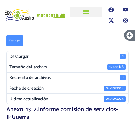
ELECAUSTRO
Transparencia
Información
Proyectos
Descargar
Descargar
1
Tamaño del archivo
123.66 KB
Recuento de archivos
1
Fecha de creación
04/10/2024
Última actualización
04/10/2024
Anexo_13_2.Informe comisión de servicios-
JPGuerra