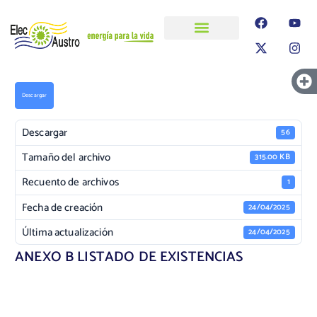
ELECAUSTRO
Transparencia
Información
Proyectos
Descargar
Descargar
56
Tamaño del archivo
315.00 KB
Recuento de archivos
1
Fecha de creación
24/04/2025
Última actualización
24/04/2025
ANEXO B LISTADO DE EXISTENCIAS