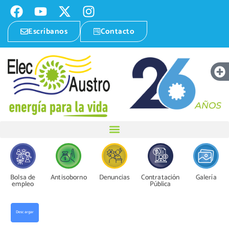
Escríbanos
Contacto
Bolsa de
Antisoborno
Denuncias
Contratación
Galería
empleo
Pública
Descargar