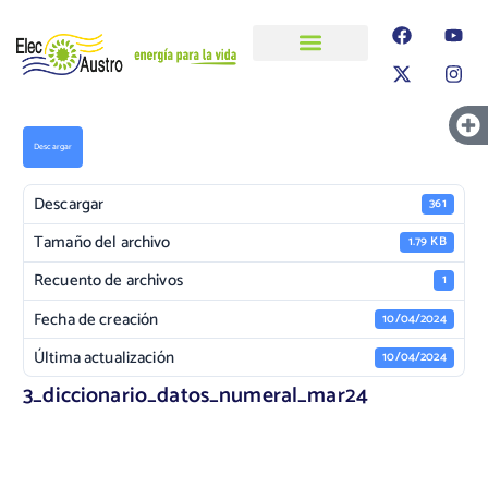
ELECAUSTRO
Transparencia
Información
Proyectos
Descargar
Descargar
361
Tamaño del archivo
1.79 KB
Recuento de archivos
1
Fecha de creación
10/04/2024
Última actualización
10/04/2024
3_diccionario_datos_numeral_mar24