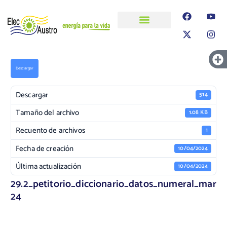
ELECAUSTRO
Transparencia
Información
Proyectos
Descargar
Descargar
514
Tamaño del archivo
1.08 KB
Recuento de archivos
1
Fecha de creación
10/04/2024
Última actualización
10/04/2024
29.2_petitorio_diccionario_datos_numeral_mar
24