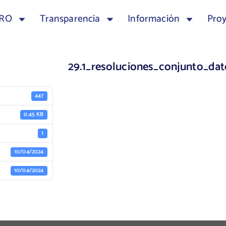
TRO
Transparencia
Información
Pro
29.1_resoluciones_conjunto_da
447
0.45 KB
1
10/04/2024
10/04/2024