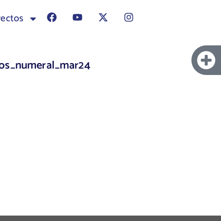
yectos
tos_numeral_mar24