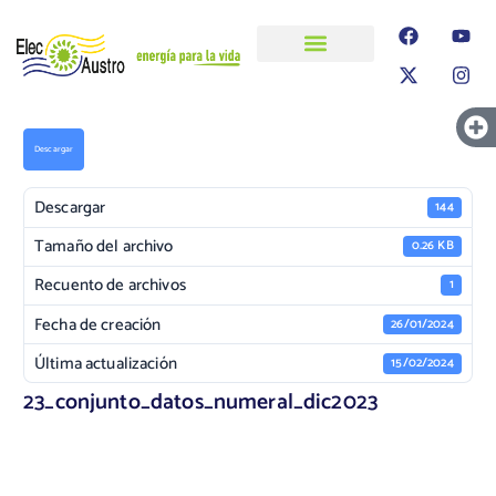
ELECAUSTRO
Transparencia
Información
Proyectos
Descargar
Descargar
144
Tamaño del archivo
0.26 KB
Recuento de archivos
1
Fecha de creación
26/01/2024
Última actualización
15/02/2024
23_conjunto_datos_numeral_dic2023