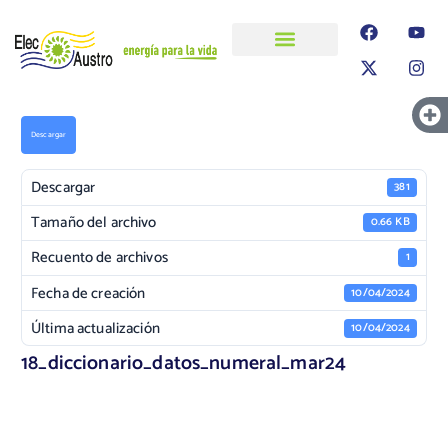
ELECAUSTRO
Transparencia
Información
Proyectos
Descargar
Descargar
381
Tamaño del archivo
0.66 KB
Recuento de archivos
1
Fecha de creación
10/04/2024
Última actualización
10/04/2024
18_diccionario_datos_numeral_mar24