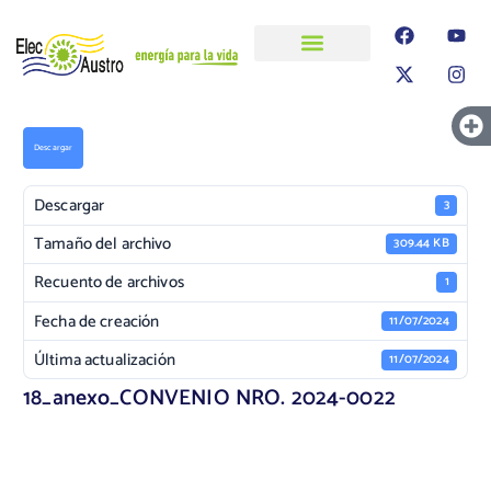
ELECAUSTRO
Transparencia
Información
Proyectos
Descargar
Descargar
3
Tamaño del archivo
309.44 KB
Recuento de archivos
1
Fecha de creación
11/07/2024
Última actualización
11/07/2024
18_anexo_CONVENIO NRO. 2024-0022