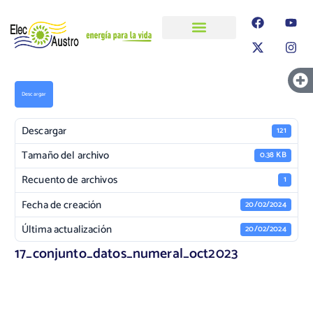
ELECAUSTRO
Transparencia
Información
Proyectos
Descargar
Descargar
121
Tamaño del archivo
0.38 KB
Recuento de archivos
1
Fecha de creación
20/02/2024
Última actualización
20/02/2024
17_conjunto_datos_numeral_oct2023