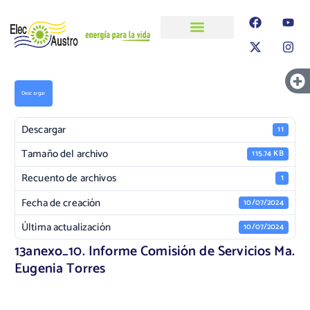
ELECAUSTRO
Transparencia
Información
Proyectos
Descargar
Descargar
11
Tamaño del archivo
115.74 KB
Recuento de archivos
1
Fecha de creación
10/07/2024
Última actualización
10/07/2024
13anexo_10. Informe Comisión de Servicios Ma.
Eugenia Torres