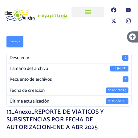
ELECAUSTRO
Transparencia
Información
Proyectos
Descargar
Descargar
2
Tamaño del archivo
44.54 KB
Recuento de archivos
1
Fecha de creación
10/06/2025
Última actualización
10/06/2025
13_Anexo_REPORTE DE VIATICOS Y
SUBSISTENCIAS POR FECHA DE
AUTORIZACION-ENE A ABR 2025