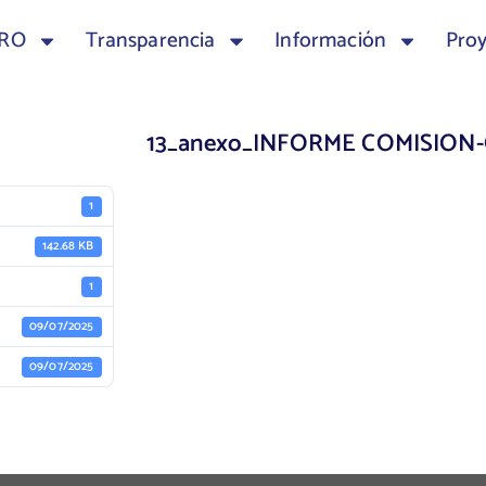
TRO
Transparencia
Información
Pro
13_anexo_INFORME COMISION
1
142.68 KB
1
09/07/2025
09/07/2025